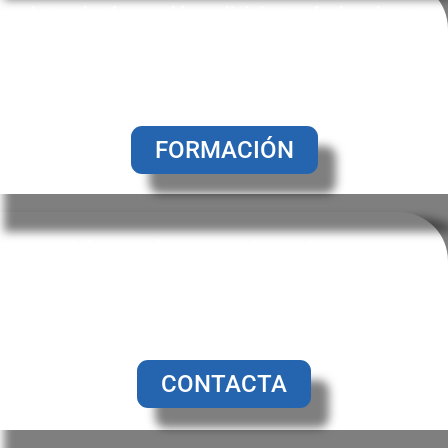
La mejor formación policial y profesional que
nadie te podrá ofrecer. Cursos personalizados
para que puedas formarte, desarrollar y mejorar
tu currículum profesional.
FORMACIÓN
Información imparcial, solo la mejor
información, actualizada sobre todo lo que
atañe a nuestra profesión. Estarás siempre
informado y al día de las últimas novedades.
CONTACTA